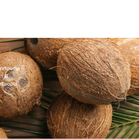
ท้องถิ่น
า มี
หรือของ