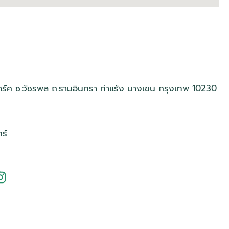
์ค ซ.วัชรพล ถ.รามอินทรา ท่าแร้ง บางเขน กรุงเทพ 10230
ร์